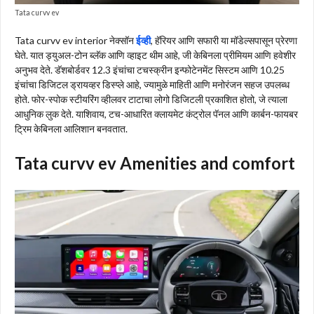
Tata curvv ev
Tata curvv ev interior नेक्सॉन
ईव्ही
, हॅरियर आणि सफारी या मॉडेल्सपासून प्रेरणा
घेते. यात ड्युअल-टोन ब्लॅक आणि व्हाइट थीम आहे, जी केबिनला प्रीमियम आणि हवेशीर
अनुभव देते. डॅशबोर्डवर 12.3 इंचांचा टचस्क्रीन इन्फोटेनमेंट सिस्टम आणि 10.25
इंचांचा डिजिटल ड्रायव्हर डिस्प्ले आहे, ज्यामुळे माहिती आणि मनोरंजन सहज उपलब्ध
होते. फोर-स्पोक स्टीयरिंग व्हीलवर टाटाचा लोगो डिजिटली प्रकाशित होतो, जे त्याला
आधुनिक लुक देते. याशिवाय, टच-आधारित क्लायमेट कंट्रोल पॅनल आणि कार्बन-फायबर
ट्रिम केबिनला आलिशान बनवतात.
Tata curvv ev Amenities and comfort