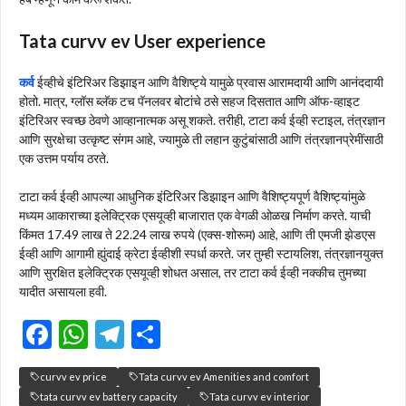
Tata curvv ev User experience
कर्व
ईव्हीचे इंटिरिअर डिझाइन आणि वैशिष्ट्ये यामुळे प्रवास आरामदायी आणि आनंददायी
होतो. मात्र, ग्लॉस ब्लॅक टच पॅनलवर बोटांचे ठसे सहज दिसतात आणि ऑफ-व्हाइट
इंटिरिअर स्वच्छ ठेवणे आव्हानात्मक असू शकते. तरीही, टाटा कर्व ईव्ही स्टाइल, तंत्रज्ञान
आणि सुरक्षेचा उत्कृष्ट संगम आहे, ज्यामुळे ती लहान कुटुंबांसाठी आणि तंत्रज्ञानप्रेमींसाठी
एक उत्तम पर्याय ठरते.
टाटा कर्व ईव्ही आपल्या आधुनिक इंटिरिअर डिझाइन आणि वैशिष्ट्यपूर्ण वैशिष्ट्यांमुळे
मध्यम आकाराच्या इलेक्ट्रिक एसयूव्ही बाजारात एक वेगळी ओळख निर्माण करते. याची
किंमत 17.49 लाख ते 22.24 लाख रुपये (एक्स-शोरूम) आहे, आणि ती एमजी झेडएस
ईव्ही आणि आगामी ह्युंदाई क्रेटा ईव्हीशी स्पर्धा करते. जर तुम्ही स्टायलिश, तंत्रज्ञानयुक्त
आणि सुरक्षित इलेक्ट्रिक एसयूव्ही शोधत असाल, तर टाटा कर्व ईव्ही नक्कीच तुमच्या
यादीत असायला हवी.
F
W
T
S
ac
h
el
h
curvv ev price
Tata curvv ev Amenities and comfort
e
at
e
ar
tata curvv ev battery capacity
Tata curvv ev interior