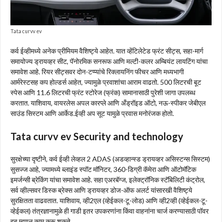
Tata curvv ev
कर्व ईव्हीमध्ये अनेक प्रीमियम वैशिष्ट्ये आहेत. यात व्हेंटिलेटेड फ्रंट सीट्स, सहा-मार्ग
समायोज्य ड्रायव्हर सीट, पॅनोरमिक सनरूफ आणि मल्टी-कलर अम्बियंट लायटिंग यांचा
समावेश आहे. रियर सीट्सवर दोन-टप्प्यांचे रिक्लायनिंग फीचर आणि मध्यभागी
आर्मरेस्टसह कप होल्डर्स आहेत, ज्यामुळे प्रवाशांचा आराम वाढतो. 500 लिटरची बूट
स्पेस आणि 11.6 लिटरची फ्रंट स्टोरेज (फ्रंक) सामानासाठी पुरेशी जागा उपलब्ध
करतात. याशिवाय, वायरलेस अपल कारप्ले आणि अँड्रॉइड ऑटो, नऊ-स्पीकर जेबीएल
साउंड सिस्टम आणि आर्केड.ईव्ही अप सूट यामुळे प्रवास मनोरंजक होतो.
Tata curvv ev Security and technology
सुरक्षेच्या दृष्टीने, कर्व ईव्ही लेव्हल 2 ADAS (अडव्हान्स्ड ड्रायव्हर असिस्टन्स सिस्टम)
सुसज्ज आहे, ज्यामध्ये ब्लाइंड स्पॉट मॉनिटर, 360-डिग्री कॅमेरा आणि ऑटोमॅटिक
इमर्जन्सी ब्रेकिंग यांचा समावेश आहे. सहा एअरबॅग्ज, इलेक्ट्रॉनिक स्टॅबिलिटी कंट्रोल,
सर्व व्हील्सवर डिस्क ब्रेक्स आणि ड्रायव्हर डोज-ऑफ अलर्ट यांसारखी वैशिष्ट्ये
सुरक्षितता वाढवतात. याशिवाय, व्ही2एल (व्हेईकल-टू-लोड) आणि व्ही2व्ही (व्हेईकल-टू-
व्हेईकल) तंत्रज्ञानामुळे ही गाडी इतर उपकरणांना किंवा वाहनांना चार्ज करण्यासाठी पॉवर
हब म्हणून काम करू शकते.