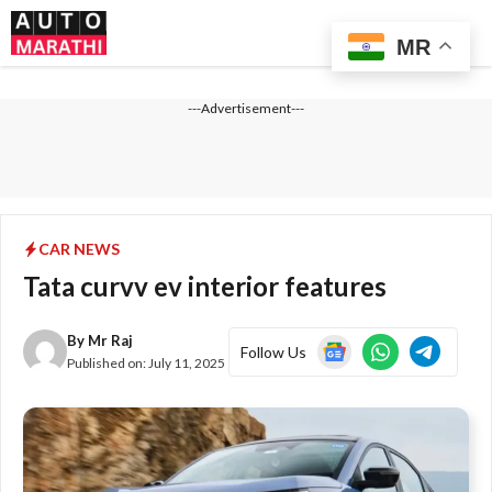
Skip
Me
to
MR
content
---Advertisement---
CAR NEWS
Tata curvv ev interior features
By
Mr Raj
Follow Us
Published on:
July 11, 2025