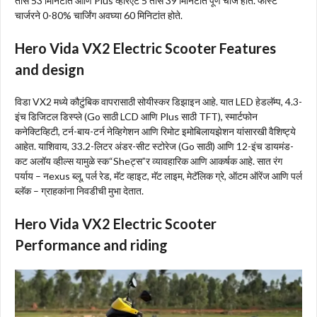
तास 53 मिनिटांत आणि Plus व्हेरिएंट 5 तास 39 मिनिटांत पूर्ण चार्ज होते. फास्ट
चार्जरने 0-80% चार्जिंग अवघ्या 60 मिनिटांत होते.
Hero Vida VX2 Electric Scooter Features
and design
विडा VX2 मध्ये कौटुंबिक वापरासाठी सोयीस्कर डिझाइन आहे. यात LED हेडलॅम्प, 4.3-
इंच डिजिटल डिस्प्ले (Go साठी LCD आणि Plus साठी TFT), स्मार्टफोन
कनेक्टिव्हिटी, टर्न-बाय-टर्न नेव्हिगेशन आणि रिमोट इमोबिलायझेशन यांसारखी वैशिष्ट्ये
आहेत. याशिवाय, 33.2-लिटर अंडर-सीट स्टोरेज (Go साठी) आणि 12-इंच डायमंड-
कट अलॉय व्हील्स यामुळे स्क“Sheट्स”र व्यावहारिक आणि आकर्षक आहे. सात रंग
पर्याय – नexus ब्लू, पर्ल रेड, मॅट व्हाइट, मॅट लाइम, मेटॅलिक ग्रे, ऑटम ऑरेंज आणि पर्ल
ब्लॅक – ग्राहकांना निवडीची मुभा देतात.
Hero Vida VX2 Electric Scooter
Performance and riding