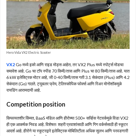
Hero Vida VX2 Electric Scooter
VX2
Go मध्ये इको आणि राइड मोड्स आहेत, तर VX2 Plus मध्ये स्पोर्ट्स मोडचा
समावेश आहे. Go चा टॉप स्पीड 70 किमी/तास आणि Plus चा 80 किमी/तास आहे. यात
6 kW इलेक्ट्रिक मोटर आहे, जी 0-40 किमी/तास गती 3.1 सेकंदात (Plus) आणि 4.2
सेकंदात (Go) गाठते. ट्यूबलर फ्रेम, टेलिस्कोपिक फोर्क्स आणि रिअर मोनोशॉकमुळे
रायडिंग आरामदायी आहे.
Competition position
किफायतशीर किंमत, BaaS मॉडेल आणि हीरोच्या 500+ सर्व्हिस नेटवर्कमुळे विडा VX2
ही एक आकर्षक निवड आहे. विशेषतः शहरी प्रवाशांसाठी आणि गिग वर्कर्ससाठी ही स्कूटर
आदर्श आहे. हीरोने या स्कूटरद्वारे इलेक्ट्रिक मोबिलिटीला अधिक सुलभ आणि परवडणारी