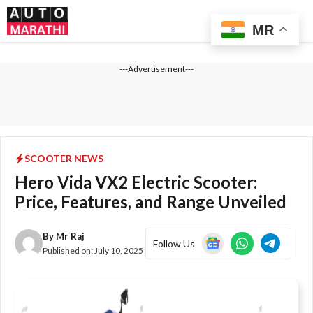
Skip
Me
to
MR
content
---Advertisement---
SCOOTER NEWS
Hero Vida VX2 Electric Scooter:
Price, Features, and Range Unveiled
By
Mr Raj
Follow Us
Published on:
July 10, 2025