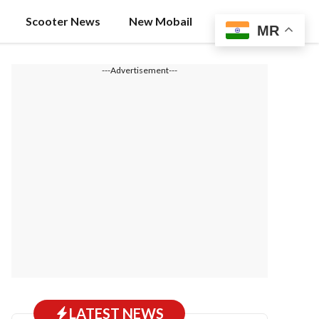
Scooter News
New Mobail
MR
---Advertisement---
LATEST NEWS