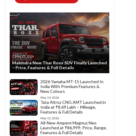
May 23, 2026
Mahindra New Thar Roxx SUV Finally Launched
– Price, Features & Full Details
2026 Yamaha MT-15 Launched In
India With Premium Features &
New Colours
May 14, 2026
Tata Altroz CNG AMT Launched in
India at ₹8.69 Lakh – Mileage,
Features & Full Details
May 13, 2026
All-New Ampere Magnus Neo
Launched at ₹86,999: Price, Range,
Features & Full Details