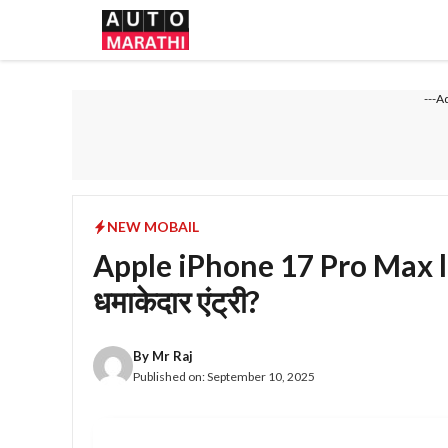
Skip
to
content
---A
NEW MOBAIL
Apple iPhone 17 Pro Max lau
धमाकेदार एंट्री?
By
Mr Raj
Published on:
September 10, 2025