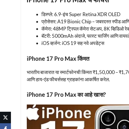
डिस्प्ले: 6.9-इंच Super Retina XDR OLED
प्रोसेसर: A19 Bionic Chip – जबरदस्त स्पीड आणि 
कॅमेरा: 48MP ट्रिपल कॅमेरा सेटअप, 8K व्हिडिओ रेकॉर
बॅटरी: 5000mAh अंदाजे, फास्ट चार्जिंग आणि वायरले
iOS व्हर्जन: iOS 19 सह नवे अपडेट्स
iPhone 17 Pro Max किंमत
भारतीय बाजारात या स्मार्टफोनची किंमत ₹1,50,000 – ₹1,70,
आणि हाय-एंड फीचर्ससह ग्राहकांना आकर्षित करेल.
iPhone 17 Pro Max का आहे खास?