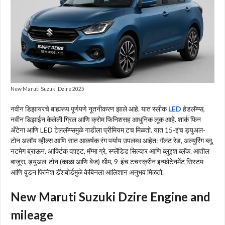
New Maruti Suzuki Dzire 2025
नवीन डिझायरचे बाह्यरूप पूर्णपणे नूतनीकरण झाले आहे. यात स्लीक
LED
हेडलॅम्प्स,
नवीन डिझाईन केलेली ग्रिल आणि क्रोम फिनिशसह आधुनिक लूक आहे. शार्क फिन
अँटेना आणि LED टेललॅम्प्समुळे गाडीला प्रीमियम टच मिळतो. यात 15-इंच ड्युअल-
टोन अलॉय व्हील्स आणि सात आकर्षक रंग पर्याय उपलब्ध आहेत: गॅलंट रेड, अल्युरिंग ब्लू,
नटमेग ब्राऊन, आर्क्टिक व्हाइट, मॅग्मा ग्रे, स्प्लेंडिड सिल्व्हर आणि ब्लुइश ब्लॅक. आतील
बाजूस, ड्युअल-टोन (काळा आणि बेज) थीम, 9-इंच टचस्क्रीन इन्फोटेनमेंट सिस्टम
आणि वुडन फिनिश डॅशबोर्डमुळे केबिनला आलिशान अनुभव मिळतो.
New Maruti Suzuki Dzire Engine and
mileage