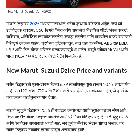
New Maruti Suzuki Dzire 2025
मारुति डिझायर
2025
मध्ये सेगमेंटमधील अनेक प्रथमच वैशिष्ट्ये आहेत, जसे की
इलेक्ट्रिक सनरूफ, 360-डिग्री कॅमेरा आणि वायरलेस अँड्रॉइड ऑटो/अ‍ॅपल कारप्ले.
याशिवाय, ऑटोमॅटिक क्लायमेट कंट्रोल, क्रूझ कंट्रोल आणि वायरलेस चार्जर यासारखी
वैशिष्ट्ये उपलब्ध आहेत. सुरक्षेच्या दृष्टिकोनातून, यात सहा एअरबॅग्ज, ABS सह EBD,
ESP आणि हिल-होल्ड असिस्ट यासारख्या सुविधा आहेत. यामुळे ग्लोबल NCAP आणि
भारत NCAP मध्ये 5-स्टार सेफ्टी रेटिंग मिळाले आहे.
New Maruti Suzuki Dzire Price and variants
नवीन डिझायरची एक्स-शोरूम किंमत 6.79 लाखांपासून सुरू होऊन 10.19 लाखांपर्यंत
आहे. यात LXi, VXi, ZXi आणि ZXi+ असे चार व्हेरिएंट्स उपलब्ध आहेत, जे प्रत्येक
ग्राहकाच्या गरजेनुसार पर्याय देतात.
मारुति सुझुकी डिझायर 2025 ही स्टाइल, कार्यक्षमता आणि सुरक्षेचा उत्तम संगम आहे.
किफायतशीर किंमत, उत्कृष्ट मायलेज आणि प्रीमियम वैशिष्ट्यांसह, ही गाडी कुटुंबासाठी
आणि वैयक्तिक वापरासाठी आदर्श आहे. जर तुम्ही कॉम्पॅक्ट सेडान शोधत असाल, तर
नवीन डिझायर नक्कीच तुमच्या यादीत असायलाच हवी!