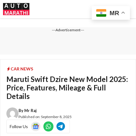
Skip
Me
to
MR
content
---Advertisement---
CAR NEWS
Maruti Swift Dzire New Model 2025:
Price, Features, Mileage & Full
Details
By
Mr Raj
Published on:
September 8, 2025
Follow Us