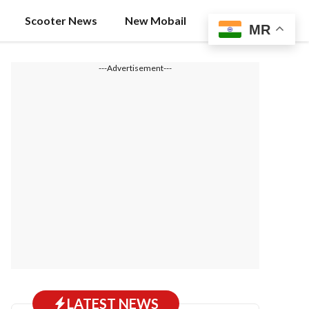
Scooter News
New Mobail
MR
---Advertisement---
LATEST NEWS