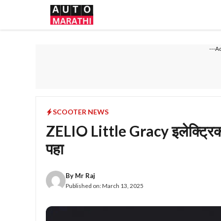
Skip
to
content
---A
SCOOTER NEWS
ZELIO Little Gracy इलेक्ट्रिक
पहा
By
Mr Raj
Published on:
March 13, 2025