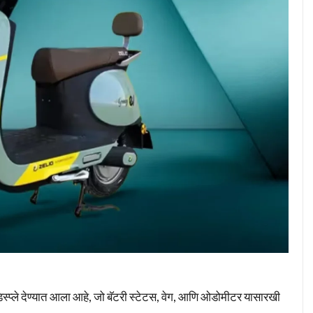
 डिस्प्ले देण्यात आला आहे, जो बॅटरी स्टेटस, वेग, आणि ओडोमीटर यासारखी