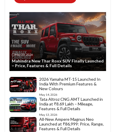
May 23, 2026
Mahindra New Thar Roxx SUV Finally Launched
– Price, Features & Full Details
2026 Yamaha MT-15 Launched In
India With Premium Features &
New Colours
May 14, 2026
Tata Altroz CNG AMT Launched in
India at ₹8.69 Lakh – Mileage,
Features & Full Details
May 13, 2026
All-New Ampere Magnus Neo
Launched at ₹86,999: Price, Range,
Features & Full Details