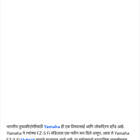
भारतीय दुचाकीप्रेमींसाठी
Yamaha
ही एक विश्वासार्ह आणि लोकप्रिय ब्रँड आहे.
Yamaha ने त्यांच्या FZ-S Fi मॉडेलला एक नवीन रूप दिले असून, आता ते Yamaha
FZ-S Fi
Hybrid
नावाने बाजारात आले आहे. या बाईकमध्ये स्टायलिश लूकसोबतच