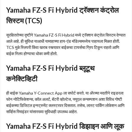
Yamaha FZ-S Fi Hybrid ट्रॅक्शन कंट्रोल
सिस्टम (TCS)
सुरक्षिततेच्या दृष्टीने Yamaha FZ-S Fi Hybrid मध्ये ट्रॅक्शन कंट्रोल सिस्टम देण्यात
आले आहे. ही सुविधा याआधी यामाहाच्या हाय-एंड मॉडेल्समध्येच पाहायला मिळत होती.
TCS मुळे स्लिपरी किंवा खराब रस्त्यावर बाईकचा टायर्सचा ग्रिप टिकून राहतो आणि
बाईक स्लिप होण्याचा धोका कमी होतो.
Yamaha FZ-S Fi Hybrid ब्लूटूथ
कनेक्टिव्हिटी
ही बाईक Yamaha Y-Connect App ला सपोर्ट करते. या अ‍ॅपच्या मदतीने राइडरला
फोन नोटिफिकेशन्स, कॉल अलर्ट, बॅटरी व्होल्टेज, फ्युएल कन्सम्पशन अशा विविध गोष्टी
बाईकच्या डिजिटल इन्स्ट्रुमेंट क्लस्टरवर दिसतात. तसेच, लास्ट पार्किंग लोकेशन आणि
सर्व्हिस रिमाइंडर यांसारख्या सुविधाही उपलब्ध आहेत.
Yamaha FZ-S Fi Hybrid डिझाइन आणि लूक