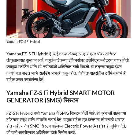
Yamaha FZ-S Fi Hybrid
Yamaha FZ-S Fi Hybrid ही बाईक एक अ‍ॅडव्हान्स हायब्रिड पॉवर असिस्ट
तंत्रज्ञानासह सुसज्ज आहे. यामुळे बाईकच्या इंजिनसोबत इलेक्ट्रिक मोटरचा वापर होतो,
ज्यामुळे स्टार्टिंग आणि लो-स्पीडवेळी अतिरिक्त टॉर्क मिळतो. या तंत्रज्ञानामुळे इंधन
कार्यक्षमता वाढते आणि राइडिंग आणखी स्मूथ होते. विशेषतः शहरांतील ट्रॅफिकमध्ये ही
बाईक उत्तम परफॉर्मन्स देते.
Yamaha FZ-S Fi Hybrid SMART MOTOR
GENERATOR (SMG) सिस्टम
FZ-S Fi Hybrid मध्ये Yamaha ने SMG सिस्टम दिली आहे. ही प्रणाली बाईकच्या
इंजिनला स्मूथ आणि सायलेंट स्टार्ट देते. यामुळे बाईक सुरु करताना कोणताही आवाज
होत नाही. तसेच SMG सिस्टम बाईकला Electric Power Assist ही सुविधा देते,
जी कमी आरपीएमवर अतिरिक्त टॉर्क निर्माण करते.