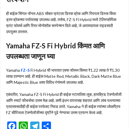
ही बाईक सिंगल-चॅनल ABS सोबत फ्रंटला डिस्क ब्रेक आणि रियरला डिस्क किंवा
ड्रम ब्रेकच्या पर्यायासह उपलब्ध आहे. तसेच, FZ-S Fi Hybrid मध्ये टेलिस्कोपिक
फ्रंट फोर्क्स आणि रियर मोनोशॉक सस्पेन्शन दिले आहे, जे आरामदायक राइडसाठी
उपयुक्त ठरतात.
Yamaha FZ-S Fi Hybrid किंमत आणि
उपलब्धता जाणून घ्या
Yamaha
FZ-S
Fi Hybrid ची भारतात एक्स-शोरूम किंमत ₹1.22 लाख ते ₹1.30
लाख दरम्यान आहे. ही बाईक Matte Red, Metallic Black, Dark Matte Blue
आणि Majestic Blue अशा विविध रंगांमध्ये उपलब्ध आहे.
एकंदरीत, Yamaha FZ-S Fi Hybrid ही बाईक स्टायलिश लूक, हायब्रिड टेक्नोलॉजी
आणि स्मार्ट फीचर्सचा उत्तम मेळ आहे. कमी इंधन वापरासह शहरात आणि लांब पल्ल्याच्या
प्रवासासाठीही ही बाईक परफेक्ट निवड ठरते. Yamaha ने ही बाईक त्यांच्या लोकप्रिय
FZ सीरिजला टेक्नोलॉजीच्या दृष्टीने पुढे
नेण्याचा उत्तम प्रयत्न केला आहे.
F
W
T
S