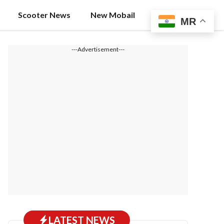
Scooter News
New Mobail
MR
---Advertisement---
LATEST NEWS