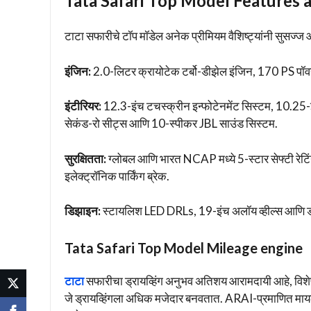
Tata Safari Top Model Features 
टाटा सफारीचे टॉप मॉडेल अनेक प्रीमियम वैशिष्ट्यांनी सुसज्ज 
इंजिन:
2.0-लिटर क्रायोटेक टर्बो-डीझेल इंजिन, 170 PS पॉ
इंटीरियर:
12.3-इंच टचस्क्रीन इन्फोटेनमेंट सिस्टम, 10.25-इंच
सेकंड-रो सीट्स आणि 10-स्पीकर JBL साउंड सिस्टम.
सुरक्षितता:
ग्लोबल आणि भारत NCAP मध्ये 5-स्टार सेफ्टी रेट
इलेक्ट्रॉनिक पार्किंग ब्रेक.
डिझाइन:
स्टायलिश LED DRLs, 19-इंच अलॉय व्हील्स आणि 
Tata Safari Top Model Mileage engine
टाटा
सफारीचा ड्रायव्हिंग अनुभव अतिशय आरामदायी आहे, विशेषत
जे ड्रायव्हिंगला अधिक मजेदार बनवतात. ARAI-प्रमाणित माय