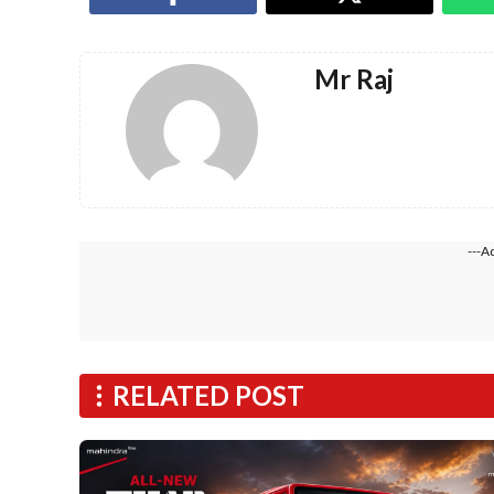
k
p
Mr Raj
---A
RELATED POST