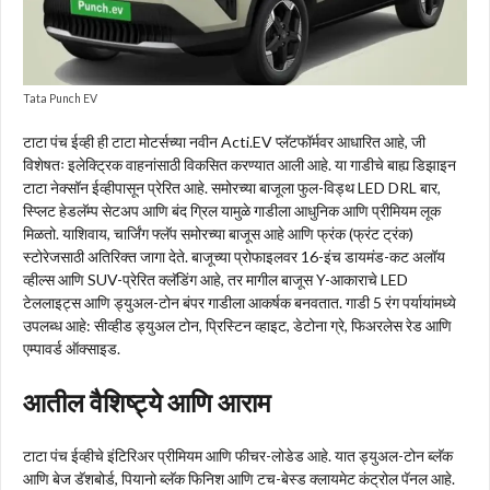
Tata Punch EV
टाटा पंच ईव्ही ही टाटा मोटर्सच्या नवीन Acti.EV प्लॅटफॉर्मवर आधारित आहे, जी
विशेषतः इलेक्ट्रिक वाहनांसाठी विकसित करण्यात आली आहे. या गाडीचे बाह्य डिझाइन
टाटा नेक्सॉन ईव्हीपासून प्रेरित आहे. समोरच्या बाजूला फुल-विड्थ LED DRL बार,
स्प्लिट हेडलॅम्प सेटअप आणि बंद ग्रिल यामुळे गाडीला आधुनिक आणि प्रीमियम लूक
मिळतो. याशिवाय, चार्जिंग फ्लॅप समोरच्या बाजूस आहे आणि फ्रंक (फ्रंट ट्रंक)
स्टोरेजसाठी अतिरिक्त जागा देते. बाजूच्या प्रोफाइलवर 16-इंच डायमंड-कट अलॉय
व्हील्स आणि SUV-प्रेरित क्लॅडिंग आहे, तर मागील बाजूस Y-आकाराचे LED
टेललाइट्स आणि ड्युअल-टोन बंपर गाडीला आकर्षक बनवतात. गाडी 5 रंग पर्यायांमध्ये
उपलब्ध आहे: सीव्हीड ड्युअल टोन, प्रिस्टिन व्हाइट, डेटोना ग्रे, फिअरलेस रेड आणि
एम्पावर्ड ऑक्साइड.
आतील वैशिष्ट्ये आणि आराम
टाटा पंच ईव्हीचे इंटिरिअर प्रीमियम आणि फीचर-लोडेड आहे. यात ड्युअल-टोन ब्लॅक
आणि बेज डॅशबोर्ड, पियानो ब्लॅक फिनिश आणि टच-बेस्ड क्लायमेट कंट्रोल पॅनल आहे.