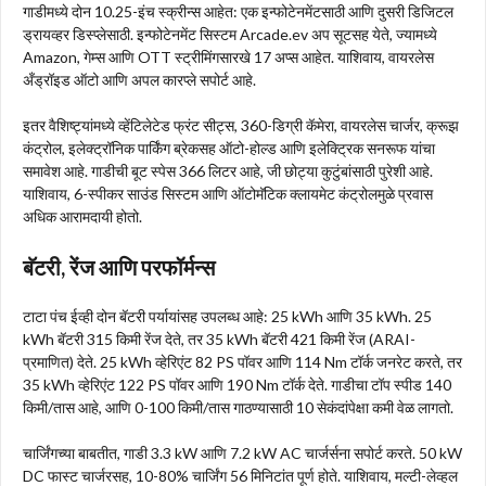
गाडीमध्ये दोन 10.25-इंच स्क्रीन्स आहेत: एक इन्फोटेनमेंटसाठी आणि दुसरी डिजिटल
ड्रायव्हर डिस्प्लेसाठी. इन्फोटेनमेंट सिस्टम Arcade.ev अप सूटसह येते, ज्यामध्ये
Amazon, गेम्स आणि OTT स्ट्रीमिंगसारखे 17 अप्स आहेत. याशिवाय, वायरलेस
अँड्रॉइड ऑटो आणि अपल कारप्ले सपोर्ट आहे.
इतर वैशिष्ट्यांमध्ये व्हेंटिलेटेड फ्रंट सीट्स, 360-डिग्री कॅमेरा, वायरलेस चार्जर, क्रूझ
कंट्रोल, इलेक्ट्रॉनिक पार्किंग ब्रेकसह ऑटो-होल्ड आणि इलेक्ट्रिक सनरूफ यांचा
समावेश आहे. गाडीची बूट स्पेस 366 लिटर आहे, जी छोट्या कुटुंबांसाठी पुरेशी आहे.
याशिवाय, 6-स्पीकर साउंड सिस्टम आणि ऑटोमॅटिक क्लायमेट कंट्रोलमुळे प्रवास
अधिक आरामदायी होतो.
बॅटरी, रेंज आणि परफॉर्मन्स
टाटा पंच ईव्ही दोन बॅटरी पर्यायांसह उपलब्ध आहे: 25 kWh आणि 35 kWh. 25
kWh बॅटरी 315 किमी रेंज देते, तर 35 kWh बॅटरी 421 किमी रेंज (ARAI-
प्रमाणित) देते. 25 kWh व्हेरिएंट 82 PS पॉवर आणि 114 Nm टॉर्क जनरेट करते, तर
35 kWh व्हेरिएंट 122 PS पॉवर आणि 190 Nm टॉर्क देते. गाडीचा टॉप स्पीड 140
किमी/तास आहे, आणि 0-100 किमी/तास गाठण्यासाठी 10 सेकंदांपेक्षा कमी वेळ लागतो.
चार्जिंगच्या बाबतीत, गाडी 3.3 kW आणि 7.2 kW AC चार्जर्सना सपोर्ट करते. 50 kW
DC फास्ट चार्जरसह, 10-80% चार्जिंग 56 मिनिटांत पूर्ण होते. याशिवाय, मल्टी-लेव्हल