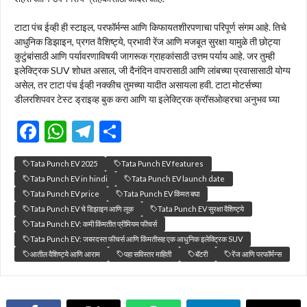
टाटा पंच ईव्ही ही स्टाइल, परफॉर्मन्स आणि किफायतशीरपणाचा परिपूर्ण संगम आहे. तिचे
आधुनिक डिझाइन, प्रगत वैशिष्ट्ये, प्रभावी रेंज आणि मजबूत सुरक्षा यामुळे ती छोट्या
कुटुंबांसाठी आणि पर्यावरणाविषयी जागरूक ग्राहकांसाठी उत्तम पर्याय आहे. जर तुम्ही
इलेक्ट्रिक SUV शोधत असाल, जी दैनंदिन वापरासाठी आणि लांबच्या प्रवासासाठी योग्य
असेल, तर टाटा पंच ईव्ही नक्कीच तुमच्या यादीत असायला हवी. टाटा मोटर्सच्या
डीलरशिपवर टेस्ट ड्राइव्ह बुक करा आणि या इलेक्ट्रिक क्रॉसओव्हरचा अनुभव घ्या
F
W
T
S
ac
h
el
h
Tata Punch EV 2025
Tata Punch EV features
e
at
e
ar
Tata Punch EV in hindi
Tata Punch EV launch date
b
s
gr
e
Tata Punch EV price
Tata Punch EV किंमत बघा
Tata Punch EV चे डिझाइन आणि लूक
Tata Punch EV सुरक्षा वैशिष्ट्ये
o
A
a
Tata Punch EV: कमी किंमतीत प्रीमियम फीचर्स
o
p
m
Tata Punch EV: जबरदस्त फीचर्स आणि किंमतीसह एक आधुनिक इलेक्ट्रिक SUV
आतील वैशिष्ट्ये आणि आराम
k
p
पहा सविस्तर माहिती
बॅटरी
रेंज आणि परफॉर्मन्स