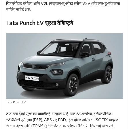
रिजनरेटिव्ह ब्रेकिंग आणि V2L (व्हेइकल-टू-लोड) तसेच V2V (व्हेइकल-टू-व्हेइकल)
चार्जिंग सपोर्ट आहे.
Tata Punch EV सुरक्षा वैशिष्ट्ये
Tata Punch EV
टाटा पंच ईव्ही सुरक्षेच्या बाबतीतही उत्कृष्ट आहे. यात 6 एअरबॅग्ज, इलेक्ट्रॉनिक
स्टॅबिलिटी प्रोग्राम (ESP), ABS सह EBD, हिल होल्ड असिस्ट, ISOFIX चाइल्ड
सीट माउंट्स आणि iTPMS (इंटेलिजेंट टायर प्रेशर मॉनिटरिंग सिस्टम) यांसारखी