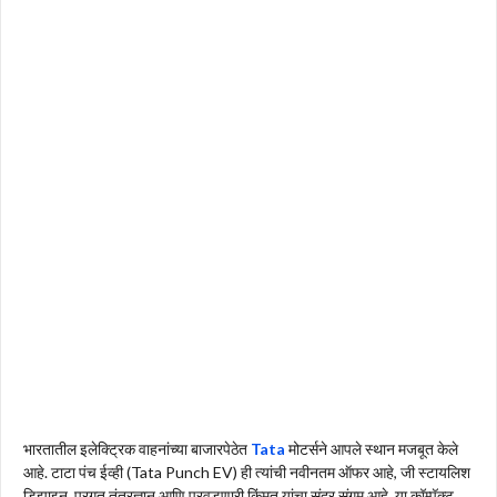
भारतातील इलेक्ट्रिक वाहनांच्या बाजारपेठेत
Tata
मोटर्सने आपले स्थान मजबूत केले
आहे. टाटा पंच ईव्ही (Tata Punch EV) ही त्यांची नवीनतम ऑफर आहे, जी स्टायलिश
डिझाइन, प्रगत तंत्रज्ञान आणि परवडणारी किंमत यांचा सुंदर संगम आहे. या कॉम्पॅक्ट