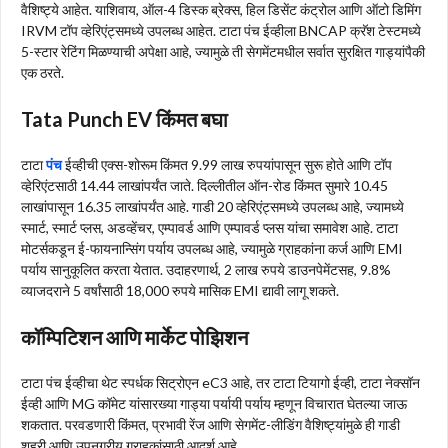
वैशिष्ट्ये आहेत. याशिवाय, ऑल-4 डिस्क ब्रेक्स, हिल डिसेंट कंट्रोल आणि ऑटो डिमिंग
IRVM टॉप व्हेरिएंट्समध्ये उपलब्ध आहेत. टाटा पंच ईव्हीला BNCAP क्रॅश टेस्टमध्ये
5-स्टार रेटिंग मिळण्याची अपेक्षा आहे, ज्यामुळे ती सेगमेंटमधील सर्वात सुरक्षित गाड्यांपैकी
एक ठरते.
Tata Punch EV किंमत बघा
टाटा
पंच
ईव्हीची एक्स-शोरूम किंमत 9.99 लाख रुपयांपासून सुरू होते आणि टॉप
व्हेरिएंटसाठी 14.44 लाखांपर्यंत जाते. दिल्लीतील ऑन-रोड किंमत सुमारे 10.45
लाखांपासून 16.35 लाखांपर्यंत आहे. गाडी 20 व्हेरिएंट्समध्ये उपलब्ध आहे, ज्यामध्ये
स्मार्ट, स्मार्ट प्लस, अडव्हेंचर, एम्पावर्ड आणि एम्पावर्ड प्लस यांचा समावेश आहे. टाटा
मोटर्सकडून ई-फायनान्सिंग पर्याय उपलब्ध आहे, ज्यामुळे ग्राहकांना कर्ज आणि EMI
पर्याय सानुकूलित करता येतात. उदाहरणार्थ, 2 लाख रुपये डाउनपेमेंटसह, 9.8%
व्याजदराने 5 वर्षांसाठी 18,000 रुपये मासिक EMI द्यावी लागू शकते.
कॉम्पिटिशन आणि मार्केट पोझिशन
टाटा पंच ईव्हीचा थेट स्पर्धक सिट्रोएन eC3 आहे, तर टाटा टियागो ईव्ही, टाटा नेक्सॉन
ईव्ही आणि MG कॉमेट यांसारख्या गाड्या पर्यायी पर्याय म्हणून विचारात घेतल्या जाऊ
शकतात. परवडणारी किंमत, प्रभावी रेंज आणि सेगमेंट-लीडिंग वैशिष्ट्यांमुळे ही गाडी
शहरी आणि उपनगरीय ग्राहकांसाठी आदर्श आहे.