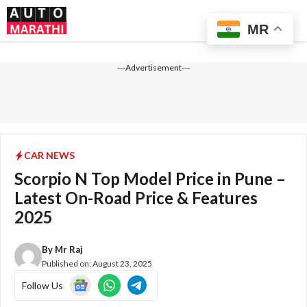
Skip
Me
to
MR
content
---Advertisement---
CAR NEWS
Scorpio N Top Model Price in Pune –
Latest On-Road Price & Features
2025
By
Mr Raj
Published on:
August 23, 2025
Follow Us