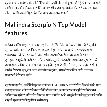
शुल्क यांचा समावेश आहे. ऑटोमॅटिक व्हेरिएंटची किंमत मॅन्युअल व्हेरिएंटपेक्षा जास्त आहे,
आणि 4×4 पर्याय निवडल्यास किंमत आणखी वाढते. पुण्यातील डीलरशिपवर उपलब्ध
ऑफर्स आणि सवलतींमुळे किंमतीत थोडा बदल होऊ शकतो.
Mahindra Scorpio N Top Model
features
महिंद्रा स्कॉर्पिओ एन Z8L कार्बन एडिशन हे टॉप मॉडेल अनेक प्रीमियम वैशिष्ट्यांनी
सुसज्ज आहे. यात 2.2-लिटर mHawk डिझेल इंजिन आहे, जे 172bhp आणि
400Nm टॉर्क जनरेट करते. सहा-स्पीड ऑटोमॅटिक गिअरबॉक्स आणि 4×4
ड्राइव्हट्रेनमुळे ही गाडी शहरातील रस्त्यांपासून ते खडबडीत ऑफ-रोड प्रवासासाठी
उत्तम आहे. याशिवाय, यात 8-इंच टचस्क्रीन इन्फोटेनमेंट सिस्टम, 12-स्पीकर सोनी
साउंड सिस्टम, ड्युअल-झोन क्लायमेट कंट्रोल, वायरलेस चार्जिंग आणि सनरूफ
यासारखी वैशिष्ट्ये आहेत.
सुरक्षेच्या दृष्टीने, स्कॉर्पिओ एन ला ग्लोबल NCAP मध्ये 5-स्टार रेटिंग मिळाले आहे. यात
सहा एअरबॅग्ज, इलेक्ट्रॉनिक स्टॅबिलिटी कंट्रोल, ड्रायव्हर ड्राऊझीनेस डिटेक्शन
आणि टायर प्रेशर मॉनिटरिंग सिस्टम यांचा समावेश आहे. यामुळे ही गाडी कुटुंबासाठी आणि
साहसी प्रवासासाठी सुरक्षित पर्याय आहे.