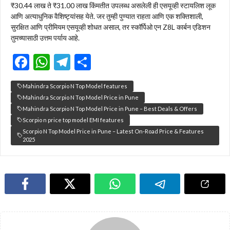
₹30.44 लाख ते ₹31.00 लाख किंमतीत उपलब्ध असलेली ही एसयूव्ही स्टायलिश लूक
आणि अत्याधुनिक वैशिष्ट्यांसह येते. जर तुम्ही पुण्यात राहता आणि एक शक्तिशाली,
सुरक्षित आणि प्रीमियम एसयूव्ही शोधत असाल, तर स्कॉर्पिओ एन Z8L कार्बन एडिशन
तुमच्यासाठी उत्तम पर्याय आहे.
F
W
T
S
ac
h
el
h
Mahindra Scorpio N Top Model features
e
at
e
ar
Mahindra Scorpio N Top Model Price in Pune
b
s
gr
e
Mahindra Scorpio N Top Model Price in Pune – Best Deals & Offers
Scorpio n price top model EMI features
o
A
a
Scorpio N Top Model Price in Pune – Latest On-Road Price & Features
o
p
m
2025
k
p