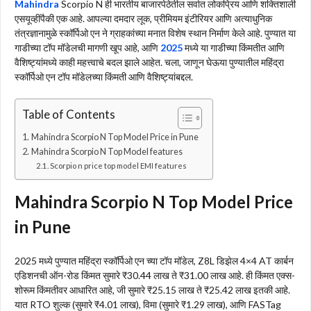
Mahindra
Scorpio N ही भारतीय बाजारपेठेतील सर्वात लोकप्रिय आणि शक्तिशाली
एसयूव्हींपैकी एक आहे. आपल्या दमदार लूक, प्रीमियम इंटीरियर आणि अत्याधुनिक
तंत्रज्ञानामुळे स्कॉर्पिओ एन ने ग्राहकांच्या मनात विशेष स्थान निर्माण केले आहे. पुण्यात या
गाडीच्या टॉप मॉडेलची मागणी खूप आहे, आणि
2025
मध्ये या गाडीच्या किंमतीत आणि
वैशिष्ट्यांमध्ये काही महत्त्वाचे बदल झाले आहेत. चला, जाणून घेऊया पुण्यातील महिंद्रा
स्कॉर्पिओ एन टॉप मॉडेलच्या किंमती आणि वैशिष्ट्यांबद्दल.
Table of Contents
Mahindra Scorpio N Top Model Price in Pune
Mahindra Scorpio N Top Model features
Scorpio n price top model EMI features
Mahindra Scorpio N Top Model Price
in Pune
2025 मध्ये पुण्यात महिंद्रा स्कॉर्पिओ एन च्या टॉप मॉडेल, Z8L डिझेल 4×4 AT कार्बन
एडिशनची ऑन-रोड किंमत सुमारे ₹30.44 लाख ते ₹31.00 लाख आहे. ही किंमत एक्स-
शोरूम किंमतीवर आधारित आहे, जी सुमारे ₹25.15 लाख ते ₹25.42 लाख इतकी आहे.
यात RTO शुल्क (सुमारे ₹4.01 लाख), विमा (सुमारे ₹1.29 लाख), आणि FASTag