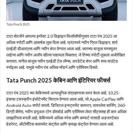
Tata Punch 2025
टाटा मोटर्सने आपल्या इम्पॅक्ट 2.0 डिझाइन फिलॉसॉफीनुसार टाटा पंच 2025 ला
अधिक स्पोर्टी आणि आकर्षक लुक दिला आहे. फ्रंटमध्ये नवीन ग्रिल डिझाइन, शार्प
एलईडी डीआरएल्स आणि नवीन बंपर देण्यात आला आहे. कारच्या बाजूला मस्क्युलर
लाईन्स आणि नवीन अलॉय व्हील्स पाहायला मिळतात, जे तिच्या स्पोर्टी लुकला अधोरेखित
करतात. मागील बाजूस नवीन एलईडी टेल लॅम्प्स, अपडेटेड बंपर आणि रूफ माउंटेड
स्पॉइलर आहे. यामुळे नवीन पंच अधिक मॉडर्न आणि प्रीमियम दिसते.
Tata Punch 2025 केबिन आणि इंटिरियर फीचर्स
टाटा पंच 2025 च्या केबिनमध्ये अत्याधुनिक तंत्रज्ञानाचा वापर केला आहे. 10.25-
इंचाचा टचस्क्रीन इंफोटेनमेंट सिस्टम देण्यात आला आहे, जो Apple CarPlay आणि
Android Auto सपोर्ट करतो. डिजिटल इन्स्ट्रुमेंट क्लस्टर, वायरलेस चार्जिंग, 360-
डिग्री कॅमेरा, नवीन ड्युअल-टोन डॅशबोर्ड आणि प्रीमियम लेदर सीट्ससह ही कार अधिक
लक्झरियस बनली आहे. केबिनमध्ये अधिक स्पेस आणि कम्फर्ट यासाठी अडजस्टेबल
हेडरेस्ट, ऑटोमॅटिक क्लायमेट कंट्रोल आणि क्रूझ कंट्रोल देण्यात आला आहे.