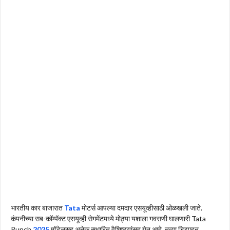
भारतीय कार बाजारात
Tata
मोटर्स आपल्या दमदार एसयूव्हीसाठी ओळखली जाते.
कंपनीच्या सब-कॉम्पॅक्ट एसयूव्ही सेगमेंटमध्ये मोठ्या यशाला गवसणी घालणारी Tata
Punch
2025
मॉडेलसह अनेक सुधारित वैशिष्ट्यांसह येत आहे. नव्या डिझाइन,