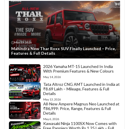
May 23, 2026
Mahindra New Thar Roxx SUV Finally Launched – Price,
Features & Full Details
2026 Yamaha MT-15 Launched In India
With Premium Features & New Colours
May 14, 2026
Tata Altroz CNG AMT Launched in India at
₹8.69 Lakh – Mileage, Features & Full
Details
May 13, 2026
All-New Ampere Magnus Neo Launched at
₹86,999: Price, Range, Features & Full
Details
May 6, 2026
Kawasaki Ninja 1100SX Now Comes with
Free Panniers Worth Rs 1.25 Lakh – Full