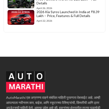
Details
April 26, 2026
2026 Kia Syros Launched in India at ₹8.39
Lakh – Price, Features & Full Details
April 22, 2026
AutoMarathi एक अग्रगण्य वाहने संबंधित माहिती पुरवणारा वेबसाईट आहे. आम्ही
आपल्याला नवीनतम कार, बाईक, आणि स्कूटरच्या वैशिष्ट्यांची, किंमतींची आणि इतर
अपडेट्सची माहिती देतो. आमचा उद्देश आहे की, वाहनांच्या क्षेत्रातील ताज्या घडामोडी