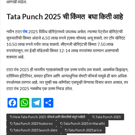
आणखी वाढेल.
Tata Punch 2025 ची किंमत बघा किती आहे
नवीन टाटा
पंच
2025 विविध व्हेरिएंटमध्ये उपलब्ध असेल. त्याच्या पेट्रोल व्हेरिएंटची
सुरुवातीची किंमत अंदाजे 6.50 लाख रुपये (एक्स-शोरूम) असू शकते, तर टॉप व्हेरिएंट
10.50 लाख रुपये पर्यंत जाऊ शकतो. सीएनजी व्हेरिएंटची किंमत 7.50 लाख
रुपयांपासून, तर ईव्ही मॉडेलची किंमत 12-14 लाख रुपयांच्या दरम्यान असण्याची
शक्यता आहे.
टाटा पंच 2025 ही भारतीय ग्राहकांसाठी एक उत्तम पर्याय ठरू शकते. आकर्षक डिझाइन,
प्रीमियम इंटिरियर, दमदार इंजिन आणि अत्याधुनिक सेफ्टी फीचर्स यामुळे ही कार अधिक
स्पर्धात्मक ठरणार आहे. जर तुम्ही सब-कॉम्पॅक्ट एसयूव्ही घेण्याचा विचार करत असाल, तर
टाटा पंच 2025 नक्कीच एक उत्तम निवड ठरेल.
F
W
T
S
ac
h
el
h
New Tata Punch 2025 फीचर्स आणि किंमतीची संपूर्ण माहिती
Tata Punch 2025
e
at
e
ar
Tata Punch 2025 features
Tata Punch 2025 in Marathi
b
s
gr
e
Tata Punch 2025 launch date
Tata Punch 2025 price