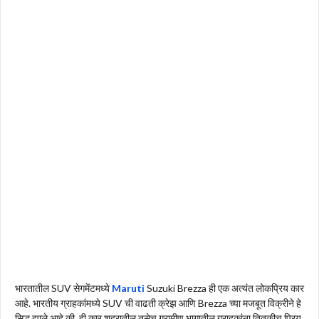
भारतातील SUV सेगमेंटमध्ये
Maruti
Suzuki Brezza ही एक अत्यंत लोकप्रिय कार
आहे. भारतीय ग्राहकांमध्ये SUV ची वाढती क्रेझ आणि Brezza च्या मजबूत विक्रीने हे
सिद्ध झाले आहे की, ही कार शहरातील तसेच ग्रामीण भागातील ग्राहकांना तितकीच प्रिय