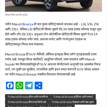
New Maruti Brezza
नवीन Maruti
Brezza
ही चार मुख्य व्हेरिएंट्समध्ये उपलब्ध आहे – LXi, VXi, ZXi
आणि ZXi+. बेसिक LXi व्हेरिएंटची किंमत सुमारे ₹8.34 लाख (एक्स-शोरूम) पासून सुरू
होते आणि टॉप-एंड ZXi+ ड्युअल टोन ऑटोमॅटिक व्हेरिएंटची किंमत सुमारे ₹14.14
लाख (एक्स-शोरूम) पर्यंत जाते. आपल्या बजेट आणि गरजेनुसार ग्राहक या
व्हेरिएंट्समधून निवड करू शकतात.
Maruti Brezza ही SUV फॅमिली, ऑफिस ड्राइव्ह किंवा लॉन्ग ड्राइव्हसाठी उत्तम
पर्याय आहे. मजबूत बिल्ड क्वालिटी, आधुनिक फीचर्स, उच्च मायलेज आणि Maruti
Suzuki च्या विश्वासार्हतेमुळे ही SUV आपल्या सेगमेंटमध्ये अजूनही एक आकर्षक निवड
ठरते. जर तुम्ही एक सुरक्षित, स्टायलिश आणि इंधन बचत करणारी SUV शोधत असाल
तर नवीन Maruti Brezza नक्कीच विचारात घेण्यासारखी आहे.
F
W
T
S
ac
h
el
h
Maruti Brezza इंजिन आणि परफॉर्मन्स
Maruti Brezza इंटीरियर आणि कम्फर्ट
e
at
e
ar
Maruti Brezza किंमत बघा किती आहे
Maruti Brezza डिझाइन आणि बाह्य लुक्स