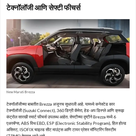
टेक्नॉलॉजी आणि सेफ्टी फीचर्स
New Maruti Brezza
टेक्नॉलॉजीच्या बाबतीत Brezza अजूनच सुधारली आहे. यामध्ये कनेक्टेड कार
टेक्नॉलॉजी (Suzuki Connect), 360 डिग्री कॅमेरा, हेड-अप डिस्प्ले आणि क्रूझ
कंट्रोल सारखी स्मार्ट फीचर्स उपलब्ध आहेत. सेफ्टीच्या दृष्टीने Brezza मध्ये 6
एअरबॅग्स, ABS विथ EBD, ESP (Electronic Stability Program), हिल होल्ड
असिस्ट, ISOFIX चाइल्ड सीट माउंट्स आणि टायर प्रेशर मॉनिटरिंग सिस्टीम
(TPMS) देण्यात आले आहे.