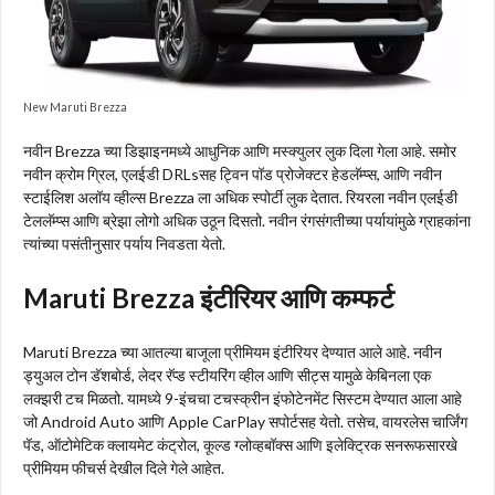
New Maruti Brezza
नवीन Brezza च्या डिझाइनमध्ये आधुनिक आणि मस्क्युलर लुक दिला गेला आहे. समोर
नवीन क्रोम ग्रिल, एलईडी DRLsसह ट्विन पॉड प्रोजेक्टर हेडलॅम्प्स, आणि नवीन
स्टाईलिश अलॉय व्हील्स Brezza ला अधिक स्पोर्टी लुक देतात. रियरला नवीन एलईडी
टेललॅम्प्स आणि ब्रेझा लोगो अधिक उठून दिसतो. नवीन रंगसंगतीच्या पर्यायांमुळे ग्राहकांना
त्यांच्या पसंतीनुसार पर्याय निवडता येतो.
Maruti Brezza इंटीरियर आणि कम्फर्ट
Maruti Brezza च्या आतल्या बाजूला प्रीमियम इंटीरियर देण्यात आले आहे. नवीन
ड्युअल टोन डॅशबोर्ड, लेदर रॅप्ड स्टीयरिंग व्हील आणि सीट्स यामुळे केबिनला एक
लक्झरी टच मिळतो. यामध्ये 9-इंचचा टचस्क्रीन इंफोटेनमेंट सिस्टम देण्यात आला आहे
जो Android Auto आणि Apple CarPlay सपोर्टसह येतो. तसेच, वायरलेस चार्जिंग
पॅड, ऑटोमेटिक क्लायमेट कंट्रोल, कूल्ड ग्लोव्हबॉक्स आणि इलेक्ट्रिक सनरूफसारखे
प्रीमियम फीचर्स देखील दिले गेले आहेत.