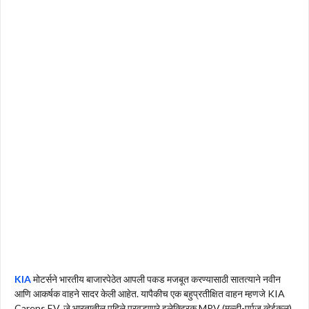
KIA
मोटर्सने भारतीय बाजारपेठेत आपली पकड मजबूत करण्यासाठी सातत्याने नवीन
आणि आकर्षक वाहने सादर केली आहेत. यापैकीच एक बहुप्रतीक्षित वाहन म्हणजे KIA
Carens EV, जे भारतातील पहिले परवडणारे इलेक्ट्रिक MPV (मल्टी-पर्पज व्हेईकल)