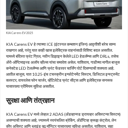
KIA Carens EV 2025
KIA Carens EV हे त्याच्या ICE (इंटरनल कम्बशन इंजिन) आवृत्तीशी बरेच साम्य
राखणार आहे, परंतु यात काही खास इलेक्ट्रिक वाहनांसाठी विशिष्ट बदल असतील.
यामध्ये बंदिस्त फ्रंट ग्रिल, नवीन डिझाइन केलेले LED हेडलॅम्प्स आणि DRLs, तसेच
अ‍ॅरो-ऑप्टिमाइज्ड अलॉय व्हील्स यांचा समावेश असेल. याशिवाय, गाडीच्या मागील बाजूस
कनेक्टेड LED टेललॅम्प्स आणि फ्रंट फेंडरवर चार्जिंग पोर्ट दिसण्याची शक्यता आहे.
आतील बाजूस, यात 10.25-इंच टचस्क्रीन इन्फोटेनमेंट सिस्टम, डिजिटल इन्स्ट्रुमेंट
क्लस्टर, वायरलेस फोन चार्जर, व्हेंटिलेटेड फ्रंट सीट्स आणि इलेक्ट्रिक सनरूफ
यासारख्या प्रीमियम सुविधा असतील.
सुरक्षा आणि तंत्रज्ञान
KIA Carens EV मध्ये लेव्हल 2 ADAS (अ‍ॅडव्हान्स्ड ड्रायव्हर असिस्टन्स सिस्टम)
असण्याची शक्यता आहे, ज्यामध्ये स्वयंचलित ब्रेकिंग, अ‍ॅडॅप्टिव्ह क्रूझ कंट्रोल, लेन
कीप असिस्ट आणि ब्लाइंड व्ह्यू मॉनिटर यासारख्या सुविधा असतील. याशिवाय, सहा