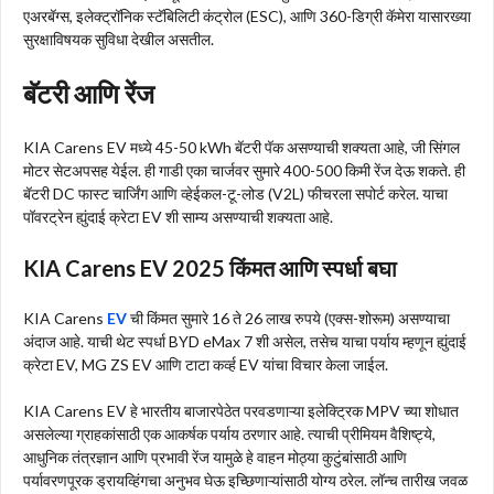
एअरबॅग्स, इलेक्ट्रॉनिक स्टॅबिलिटी कंट्रोल (ESC), आणि 360-डिग्री कॅमेरा यासारख्या
सुरक्षाविषयक सुविधा देखील असतील.
बॅटरी आणि रेंज
KIA Carens EV मध्ये 45-50 kWh बॅटरी पॅक असण्याची शक्यता आहे, जी सिंगल
मोटर सेटअपसह येईल. ही गाडी एका चार्जवर सुमारे 400-500 किमी रेंज देऊ शकते. ही
बॅटरी DC फास्ट चार्जिंग आणि व्हेईकल-टू-लोड (V2L) फीचरला सपोर्ट करेल. याचा
पॉवरट्रेन ह्युंदाई क्रेटा EV शी साम्य असण्याची शक्यता आहे.
KIA Carens EV 2025 किंमत आणि स्पर्धा बघा
KIA Carens
EV
ची किंमत सुमारे 16 ते 26 लाख रुपये (एक्स-शोरूम) असण्याचा
अंदाज आहे. याची थेट स्पर्धा BYD eMax 7 शी असेल, तसेच याचा पर्याय म्हणून ह्युंदाई
क्रेटा EV, MG ZS EV आणि टाटा कर्व्ह EV यांचा विचार केला जाईल.
KIA Carens EV हे भारतीय बाजारपेठेत परवडणाऱ्या इलेक्ट्रिक MPV च्या शोधात
असलेल्या ग्राहकांसाठी एक आकर्षक पर्याय ठरणार आहे. त्याची प्रीमियम वैशिष्ट्ये,
आधुनिक तंत्रज्ञान आणि प्रभावी रेंज यामुळे हे वाहन मोठ्या कुटुंबांसाठी आणि
पर्यावरणपूरक ड्रायव्हिंगचा अनुभव घेऊ इच्छिणाऱ्यांसाठी योग्य ठरेल. लॉन्च तारीख जवळ