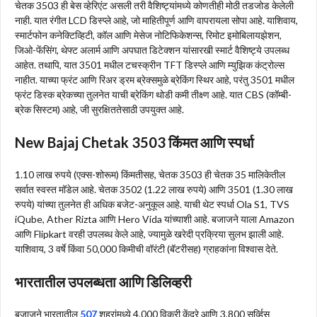
चेतक 3503 ही बेस व्हेरिएंट असली तरी वैशिष्ट्यांमध्ये कोणतीही मोठी तडजोड केलेली
नाही. यात रंगीत LCD डिस्प्ले आहे, जो माहितीपूर्ण आणि वापरायला सोपा आहे. याशिवाय,
स्मार्टफोन कनेक्टिव्हिटी, कॉल आणि मेसेज नोटिफिकेशन्स, रिमोट इमोबिलायझेशन,
जिओ-फेंसिंग, थेफ्ट अलार्म आणि अपघात डिटेक्शन यांसारखी स्मार्ट वैशिष्ट्ये उपलब्ध
आहेत. तथापि, यात 3501 मधील टचस्क्रीन TFT डिस्प्ले आणि म्युझिक कंट्रोल्स
नाहीत. याच्या फ्रंट आणि रिअर ड्रम ब्रेक्समुळे ब्रेकिंग स्थिर आहे, परंतु 3501 मधील
फ्रंट डिस्क ब्रेकच्या तुलनेत याची ब्रेकिंग थोडी कमी तीक्ष्ण आहे. यात CBS (कॉम्बी-
ब्रेक सिस्टम) आहे, जी सुरक्षिततेसाठी उपयुक्त आहे.
New Bajaj Chetak 3503 किंमत आणि स्पर्धा
1.10 लाख रुपये (एक्स-शोरूम) किंमतीसह, चेतक 3503 ही चेतक 35 मालिकेतील
सर्वात स्वस्त मॉडेल आहे. चेतक 3502 (1.22 लाख रुपये) आणि 3501 (1.30 लाख
रुपये) यांच्या तुलनेत ही अधिक बजेट-अनुकूल आहे. याची थेट स्पर्धा Ola S1, TVS
iQube, Ather Rizta आणि Hero Vida यांच्याशी आहे. बजाजने याला Amazon
आणि Flipkart वरही उपलब्ध केले आहे, ज्यामुळे खरेदी प्रक्रिया सुलभ झाली आहे.
याशिवाय, 3 वर्षे किंवा 50,000 किमीची वॉरंटी (बॅटरीसह) ग्राहकांना विश्वास देते.
भारतातील उपलब्धता आणि डिलिव्हरी
बजाजने भारतातील
507
शहरांमध्ये 4,000 विक्री केंद्रे आणि 3,800 सर्व्हिस