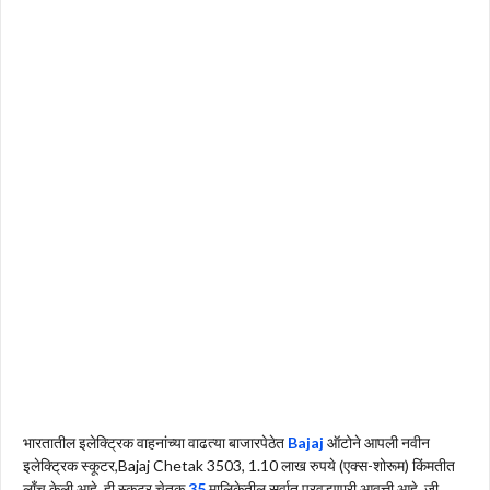
भारतातील इलेक्ट्रिक वाहनांच्या वाढत्या बाजारपेठेत
Bajaj
ऑटोने आपली नवीन
इलेक्ट्रिक स्कूटर,Bajaj Chetak 3503, 1.10 लाख रुपये (एक्स-शोरूम) किंमतीत
लाँच केली आहे. ही स्कूटर चेतक
35
मालिकेतील सर्वात परवडणारी आवृत्ती आहे, जी