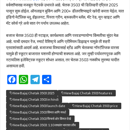
वर्कशॉप्ससह मजबूत नेटवर्क उभारले आहे. चेतक 3503 ची डिलिव्हरी एप्रिल 2025
पासून सुरू होईल. ऑनलाइन बुकिंग आणि 200+ डीलरशिप्सद्वारे खरेदी करता येईल. यात
इंडिगो मेटॅलिक ब्लू, हॅझलनट, पिस्ता ग्रीन, ब्रूकलीन ब्लॅक, मॅट रेड, मून व्हाइट आणि
मॅट कोर्स ग्रे असे सात रंग पर्याय उपलब्ध आहेत.
बजाज चेतक 3503 ही स्टाइल, कार्यक्षमता आणि परवडण्यायोग्य किंमतीचा सुंदर मेळ
आहे. याची दमदार रेंज, स्मार्ट वैशिष्ट्ये आणि प्रीमियम डिझाइन यामुळे ती शहरी
प्रवाशांसाठी आदर्श आहे. बजाजचा विश्वासार्ह ब्रँड आणि चेतकचा नॉस्टॅल्जिक वारसा
यामुळे ही स्कूटर बाजारात यशस्वी होण्याची शक्यता आहे. जर तुम्ही पर्यावरणपूरक आणि
स्टायलिश इलेक्ट्रिक स्कूटर शोधत असाल, तर चेतक 3503 नक्कीच तुमच्या यादीत
असायला हवी.
F
W
T
S
ac
h
el
h
New Bajaj Chetak 3503 2025
New Bajaj Chetak 3503 features
e
at
e
ar
New Bajaj Chetak 3503 in hindi
b
s
gr
e
New Bajaj Chetak 3503 launch date
New Bajaj Chetak 3503 price
New Bajaj Chetak 3503 किंमत आणि स्पर्धा
o
A
a
New Bajaj Chetak 3503 फिचर्स ओर किंमत देखे
o
p
m
New Bajaj Chetak 3503: 1.10 लाखांत भारतात लाँच