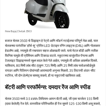
New Bajaj Chetak 3503
बजाज चेतक 3503 चे डिझाइन हे रेट्रो आणि मॉडर्न स्टाईलचा परिपूर्ण मेळ आहे. यात
चेतकच्या पारंपरिक ‘हॉर्स-शू’ प्रेरित LED डेटाइम रनिंग लाइट्स (DRL) आणि गोलाकार
हेडलॅम्प आहे, ज्यामुळे ती रस्त्यावर सहज ओळखली जाते. याचे मेटल बॉडी आणि स्लीक
फिनिश यामुळे ती प्रीमियम आणि टिकाऊ वाटते. स्कूटरच्या बाजूंवरील पॅनल्स आणि
टेललाइट डिझाइनमध्ये सूक्ष्म बदल केले गेले आहेत, ज्यामुळे ती अधिक आकर्षक दिसते.
याशिवाय, 80 मिमी लांब सीट (एकूण 725 मिमी) आणि 25 मिमी लांब फ्लोअरबोर्डमुळे
रायडर आणि पिलियन दोघांनाही आरामदायी अनुभव मिळतो. 35 लिटरची अंडर-सीट
स्टोरेज, जी दोन हेल्मेट्स सामावू शकते, ही या स्कूटरची खासियत आहे.
बॅटरी आणि परफॉर्मन्स: दमदार रेंज आणि स्पीड
चेतक 3503 मध्ये 3.5 kWh लिथियम-आयन बॅटरी आहे, जी एका चार्जवर 155 किमी
(दावा केलेली) रेंज देते. वास्तविक परिस्थितीत ही रेंज सुमारे 125-130 किमी असू शकते,