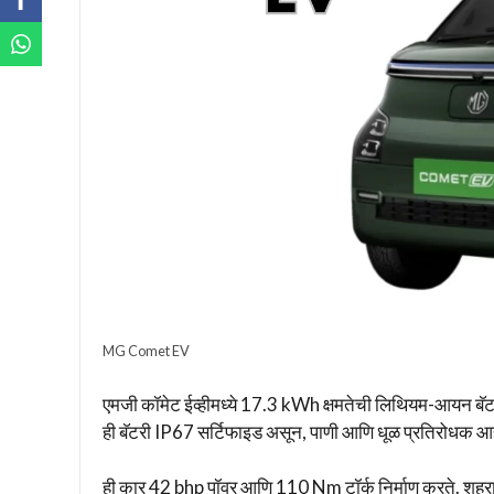
MG Comet EV
एमजी कॉमेट ईव्हीमध्ये 17.3 kWh क्षमतेची लिथियम-आयन बॅटरी द
ही बॅटरी IP67 सर्टिफाइड असून, पाणी आणि धूळ प्रतिरोधक आह
ही कार 42 bhp पॉवर आणि 110 Nm टॉर्क निर्माण करते. शहरातील