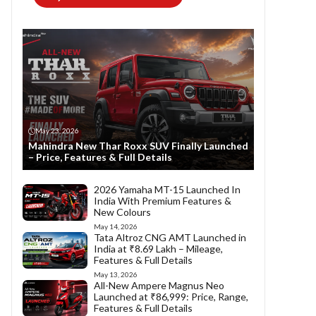
May 23, 2026
Mahindra New Thar Roxx SUV Finally Launched
– Price, Features & Full Details
2026 Yamaha MT-15 Launched In
India With Premium Features &
New Colours
May 14, 2026
Tata Altroz CNG AMT Launched in
India at ₹8.69 Lakh – Mileage,
Features & Full Details
May 13, 2026
All-New Ampere Magnus Neo
Launched at ₹86,999: Price, Range,
Features & Full Details