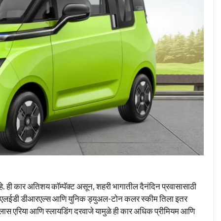
. ही कार अतिशय कॉम्पॅक्ट असून, शहरी भागातील दैनंदिन प्रवासासाठी
्षक एलईडी डीआरएल्स आणि युनिक ड्युअल-टोन कलर स्कीम तिला इतर
े ग्लास एरिया आणि स्लायडिंग दरवाजे यामुळे ही कार अधिक प्रीमियम आणि