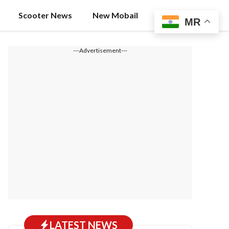
Scooter News
New Mobail
MR
---Advertisement---
LATEST NEWS