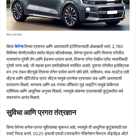
kia-carens
किया
केरेन्स
तिच्या प्रशस्त आणि आरामदायी इंटीरियरसाठी ओळखली जाते. 2,780
मिमीच्या सेगमेंटमधील सर्वात मोठ्या व्हीलबेससह, केरेन्स दुसऱ्या आणि तिसऱ्या रांगेतील
प्रवाशांना पुरेशी लेग आणि हेडरूम प्रदान करते. तिसऱ्या रांगेत देखील प्रौढ व्यक्तींसाठी
पुरेशी जागा आहे, जी सहसा इतर एमपीव्हीमध्ये मर्यादित असते. दुसऱ्या रांगेतील इलेक्ट्रिक
वन-टच टंबल सीटमुळे तिसऱ्या रांगेत प्रवेश करणे सोपे होते. याशिवाय, रूफ-माउंटेड एसी
व्हेंट्स आणि व्हेंटिलेटेड फ्रंट सीट्स यामुळे प्रत्येक प्रवासात थंड आणि आरामदायी
वातावरण मिळते. सनरूफ आणि 64-रंगांचा अ‍ॅम्बियंट मूड लाइटिंग यामुळे केबिनला
प्रीमियम आणि आधुनिक अनुभव मिळतो, ज्यामुळे लांबच्या प्रवासातही कुटुंबातील सर्व
सदस्यांना आनंद मिळतो.
सुविधा आणि प्रगत तंत्रज्ञान
किया केरेन्स अनेक प्रगत सुविधांसह सुसज्ज आहे, ज्यामुळे ती आधुनिक कुटुंबांसाठी एक
स्मार्ट निवड बनते. 10.25-इंचाची एचडी टचस्क्रीन नेव्हिगेशन सिस्टम अँड्रॉइड ऑटो