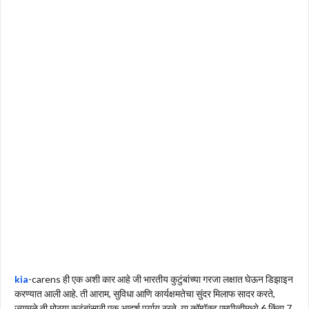
kia
-carens ही एक अशी कार आहे जी भारतीय कुटुंबांच्या गरजा लक्षात घेऊन डिझाइन
करण्यात आली आहे. ती आराम, सुविधा आणि कार्यक्षमतेचा सुंदर मिलाफ सादर करते,
ज्यामुळे ती मोठ्या कुटुंबांसाठी एक आदर्श पर्याय ठरते. या कॉम्पॅक्ट एमपीव्हीमध्ये 6 किंवा 7