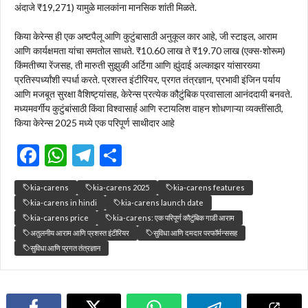
अंदाजे ₹19,271) यामुळे मालकांना मानसिक शांती मिळते.
किया केरेन्स ही एक अष्टपैलू आणि कुटुंबासाठी अनुकूल कार आहे, जी स्टाइल, आराम
आणि कार्यक्षमता यांचा समतोल साधते. ₹10.60 लाख ते ₹19.70 लाख (एक्स-शोरूम)
किंमतीच्या रेंजसह, ती मारुती सुझुकी अर्टिगा आणि ह्युंदाई अल्काझर यांसारख्या
प्रतिस्पर्ध्यांशी स्पर्धा करते. प्रशस्त इंटीरियर, प्रगत तंत्रज्ञान, प्रभावी इंजिन पर्याय
आणि मजबूत सुरक्षा वैशिष्ट्यांसह, केरेन्स प्रत्येक कौटुंबिक प्रवासाला आनंददायी बनवते.
मध्यमवर्गीय कुटुंबांसाठी किंवा विश्वासार्ह आणि स्टायलिश वाहन शोधणाऱ्या व्यक्तींसाठी,
किया केरेन्स 2025 मध्ये एक परिपूर्ण साथीदार आहे
F
W
T
S
ac
h
el
h
kia-carens
kia-carens 2025
kia-carens features
e
at
e
ar
kia-carens in hindi
kia-carens launch date
b
s
gr
e
kia-carens price
kia-carens: एक परिपूर्ण कौटुंबिक गाडी आराम
अतुलनीय आराम आणि प्रशस्त इंटीरियर
सुविधा आणि दमदार परफॉर्मन्ससह
o
A
a
सुविधा आणि प्रगत तंत्रज्ञान
o
p
m
k
p