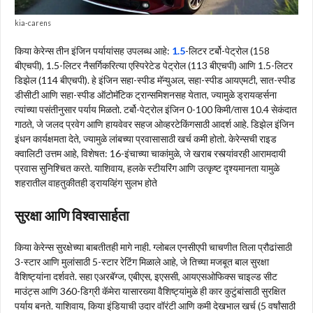
kia-carens
किया केरेन्स तीन इंजिन पर्यायांसह उपलब्ध आहे:
1.5
-लिटर टर्बो-पेट्रोल (158
बीएचपी), 1.5-लिटर नैसर्गिकरित्या एस्पिरेटेड पेट्रोल (113 बीएचपी) आणि 1.5-लिटर
डिझेल (114 बीएचपी). हे इंजिन सहा-स्पीड मॅन्युअल, सहा-स्पीड आयएमटी, सात-स्पीड
डीसीटी आणि सहा-स्पीड ऑटोमॅटिक ट्रान्समिशनसह येतात, ज्यामुळे ड्रायव्हर्सना
त्यांच्या पसंतीनुसार पर्याय मिळतो. टर्बो-पेट्रोल इंजिन 0-100 किमी/तास 10.4 सेकंदात
गाठते, जे जलद प्रवेग आणि हायवेवर सहज ओव्हरटेकिंगसाठी आदर्श आहे. डिझेल इंजिन
इंधन कार्यक्षमता देते, ज्यामुळे लांबच्या प्रवासासाठी खर्च कमी होतो. केरेन्सची राइड
क्वालिटी उत्तम आहे, विशेषत: 16-इंचाच्या चाकांमुळे, जे खराब रस्त्यांवरही आरामदायी
प्रवास सुनिश्चित करते. याशिवाय, हलके स्टीयरिंग आणि उत्कृष्ट दृश्यमानता यामुळे
शहरातील वाहतुकीतही ड्रायव्हिंग सुलभ होते
सुरक्षा आणि विश्वासार्हता
किया केरेन्स सुरक्षेच्या बाबतीतही मागे नाही. ग्लोबल एनसीएपी चाचणीत तिला प्रौढांसाठी
3-स्टार आणि मुलांसाठी 5-स्टार रेटिंग मिळाले आहे, जे तिच्या मजबूत बाल सुरक्षा
वैशिष्ट्यांना दर्शवते. सहा एअरबॅग्ज, एबीएस, इएससी, आयएसओफिक्स चाइल्ड सीट
माउंट्स आणि 360-डिग्री कॅमेरा यासारख्या वैशिष्ट्यांमुळे ही कार कुटुंबांसाठी सुरक्षित
पर्याय बनते. याशिवाय, किया इंडियाची उदार वॉरंटी आणि कमी देखभाल खर्च (5 वर्षांसाठी