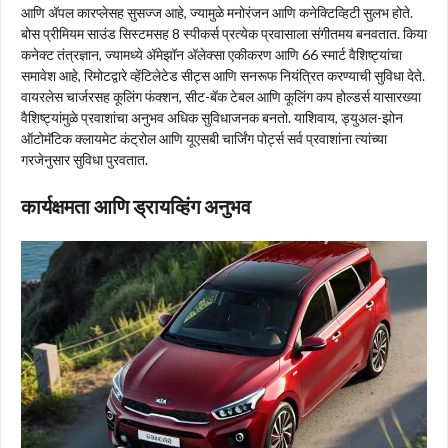
आणि अ‍ॅपल कारप्लेसह सुसज्ज आहे, ज्यामुळे मनोरंजन आणि कनेक्टिव्हिटी सुलभ होते.
बोस प्रीमियम साउंड सिस्टमसह 8 स्पीकर्स प्रत्येक प्रवासाला संगीतमय बनवतात. किया
कनेक्ट तंत्रज्ञान, ज्यामध्ये अ‍ॅमेझॉन अ‍ॅलेक्सा एकीकरण आणि 66 स्मार्ट वैशिष्ट्यांचा
समावेश आहे, रिमोटद्वारे व्हेंटिलेटेड सीट्स आणि सनरूफ नियंत्रित करण्याची सुविधा देते.
वायरलेस चार्जरसह कूलिंग फंक्शन, सीट-बॅक टेबल आणि कूलिंग कप होल्डर्स यासारख्या
वैशिष्ट्यांमुळे प्रवाशांचा अनुभव अधिक सुविधाजनक बनतो. याशिवाय, ड्युअल-झोन
ऑटोमॅटिक क्लायमेट कंट्रोल आणि यूएसबी चार्जिंग पोर्ट्स सर्व प्रवाशांना त्यांच्या
गरजेनुसार सुविधा पुरवतात.
कार्यक्षमता आणि ड्रायव्हिंग अनुभव