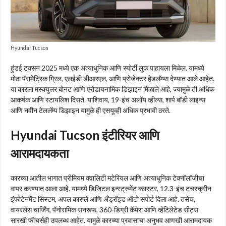
Hyundai Tucson
हुंडई टक्सन 2025 मध्ये एक अत्याधुनिक आणि स्पोर्टी लुक पाहायला मिळेल. यामध्ये
मोठा पॅरामेट्रिक ग्रिल, एलईडी डीआरएल, आणि प्रोजेक्टर हेडलॅम्प्स देण्यात आले आहेत.
या कारला मस्क्युलर बोनट आणि एरोडायनामिक डिझाइन मिळाले आहे, ज्यामुळे ती अधिक
आकर्षक आणि स्टायलिश दिसते. याशिवाय, 19-इंच अलॉय व्हील्स, शार्प बॉडी लाइन्स
आणि नवीन टेललॅम्प डिझाइन यामुळे ही एसयूव्ही अधिक प्रभावी ठरते.
Hyundai Tucson इंटीरियर आणि
आरामदायकता
कारच्या आतील भागात प्रीमियम क्वालिटी मटेरियल आणि अत्याधुनिक टेक्नॉलॉजीचा
वापर करण्यात आला आहे. यामध्ये डिजिटल इन्स्ट्रुमेंट क्लस्टर, 12.3-इंच टचस्क्रीन
इंफोटेनमेंट सिस्टम, अपल कारप्ले आणि अँड्रॉइड ऑटो सपोर्ट दिला आहे. तसेच,
वायरलेस चार्जिंग, पॅनोरामिक सनरूफ, 360-डिग्री कॅमेरा आणि व्हेंटिलेटेड सीट्स
सारखी फीचर्सही उपलब्ध आहेत. यामुळे कारच्या प्रवासाचा अनुभव आणखी आरामदायक