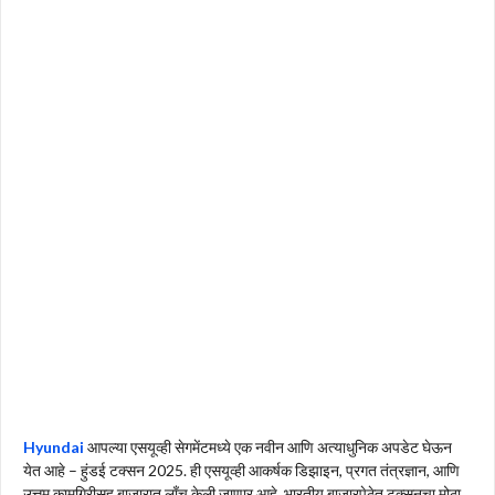
Hyundai
आपल्या एसयूव्ही सेगमेंटमध्ये एक नवीन आणि अत्याधुनिक अपडेट घेऊन
येत आहे – हुंडई टक्सन 2025. ही एसयूव्ही आकर्षक डिझाइन, प्रगत तंत्रज्ञान, आणि
उत्तम कामगिरीसह बाजारात लाँच केली जाणार आहे. भारतीय बाजारपेठेत टक्सनचा मोठा