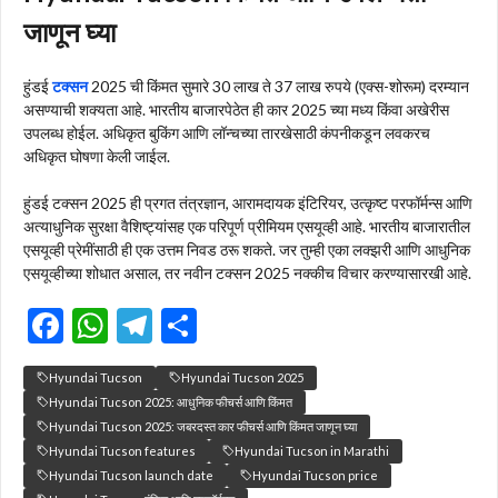
जाणून घ्या
हुंडई
टक्सन
2025 ची किंमत सुमारे 30 लाख ते 37 लाख रुपये (एक्स-शोरूम) दरम्यान
असण्याची शक्यता आहे. भारतीय बाजारपेठेत ही कार 2025 च्या मध्य किंवा अखेरीस
उपलब्ध होईल. अधिकृत बुकिंग आणि लॉन्चच्या तारखेसाठी कंपनीकडून लवकरच
अधिकृत घोषणा केली जाईल.
हुंडई टक्सन 2025 ही प्रगत तंत्रज्ञान, आरामदायक इंटिरियर, उत्कृष्ट परफॉर्मन्स आणि
अत्याधुनिक सुरक्षा वैशिष्ट्यांसह एक परिपूर्ण प्रीमियम एसयूव्ही आहे. भारतीय बाजारातील
एसयूव्ही प्रेमींसाठी ही एक उत्तम निवड ठरू शकते. जर तुम्ही एका लक्झरी आणि आधुनिक
एसयूव्हीच्या शोधात असाल, तर नवीन टक्सन 2025
नक्कीच विचार करण्यासारखी आहे.
F
W
T
S
ac
h
el
h
Hyundai Tucson
Hyundai Tucson 2025
e
at
e
ar
Hyundai Tucson 2025: आधुनिक फीचर्स आणि किंमत
b
s
gr
e
Hyundai Tucson 2025: जबरदस्त कार फीचर्स आणि किंमत जाणून घ्या
Hyundai Tucson features
Hyundai Tucson in Marathi
o
A
a
Hyundai Tucson launch date
Hyundai Tucson price