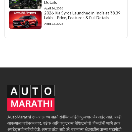
Details
April 26, 2026
2026 Kia Syros Launched in India at ₹8.39
Lakh – Price, Features & Full Details
April 22, 2026
AutoMarathi एक अग्रगण्य वाहने संबंधित माहिती पुरवणारा वेबसाईट आहे. आम्ही
आपल्याला नवीनतम कार, बाईक, आणि स्कूटरच्या वैशिष्ट्यांची, किंमतींची आणि इतर
अपडेट्सची माहिती देतो. आमचा उद्देश आहे की, वाहनांच्या क्षेत्रातील ताज्या घडामोडी