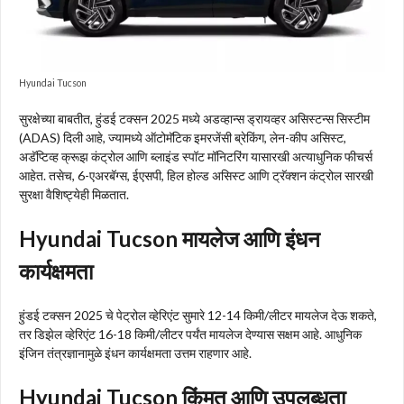
Hyundai Tucson
सुरक्षेच्या बाबतीत, हुंडई टक्सन 2025 मध्ये अडव्हान्स ड्रायव्हर असिस्टन्स सिस्टीम
(ADAS) दिली आहे, ज्यामध्ये ऑटोमॅटिक इमरजेंसी ब्रेकिंग, लेन-कीप असिस्ट,
अडॅप्टिव्ह क्रूझ कंट्रोल आणि ब्लाइंड स्पॉट मॉनिटरिंग यासारखी अत्याधुनिक फीचर्स
आहेत. तसेच, 6-एअरबॅग्स, ईएसपी, हिल होल्ड असिस्ट आणि ट्रॅक्शन कंट्रोल सारखी
सुरक्षा वैशिष्ट्येही मिळतात.
Hyundai Tucson मायलेज आणि इंधन
कार्यक्षमता
हुंडई टक्सन 2025 चे पेट्रोल व्हेरिएंट सुमारे 12-14 किमी/लीटर मायलेज देऊ शकते,
तर डिझेल व्हेरिएंट 16-18 किमी/लीटर पर्यंत मायलेज देण्यास सक्षम आहे. आधुनिक
इंजिन तंत्रज्ञानामुळे इंधन कार्यक्षमता उत्तम राहणार आहे.
Hyundai Tucson किंमत आणि उपलब्धता