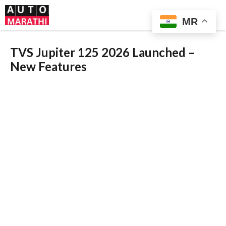
Skip
Me
to
MR
content
TVS Jupiter 125 2026 Launched –
New Features