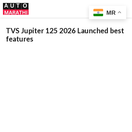
Skip
Me
to
MR
content
TVS Jupiter 125 2026 Launched best
features