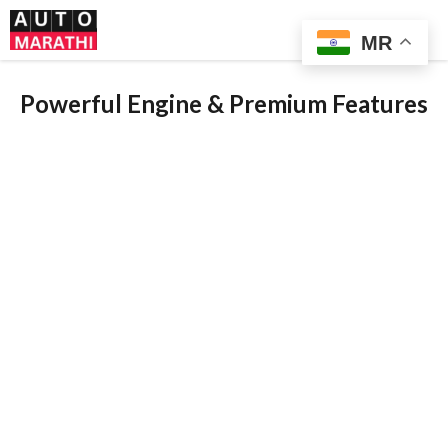
Skip
Me
to
MR
content
Powerful Engine & Premium Features