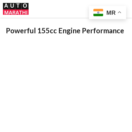
Skip
Me
to
MR
content
Powerful 155cc Engine Performance