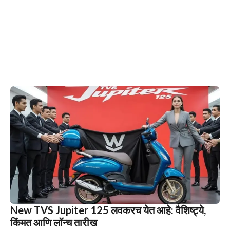
New TVS Jupiter 125 लवकरच येत आहे: वैशिष्ट्ये,
किंमत आणि लॉन्च तारीख