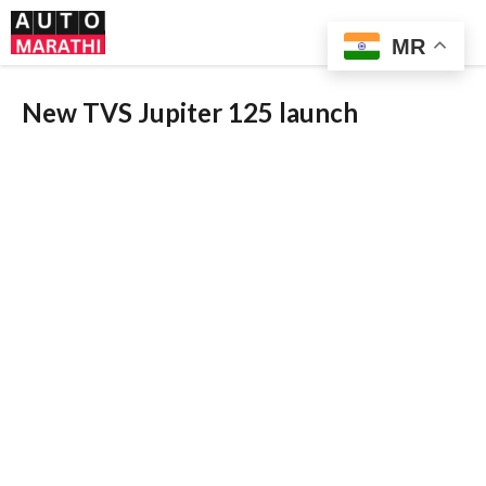
Skip
Me
to
MR
content
New TVS Jupiter 125 launch