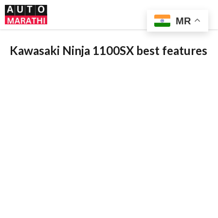
Skip
Me
to
MR
content
Kawasaki Ninja 1100SX best features